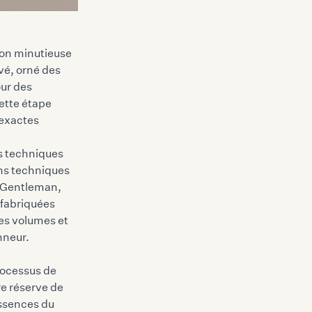
ion minutieuse
ivé
, orné des
our des
ette étape
 exactes
es techniques
ins techniques
u Gentleman,
 fabriquées
es volumes et
nneur.
rocessus de
re réserve de
essences du