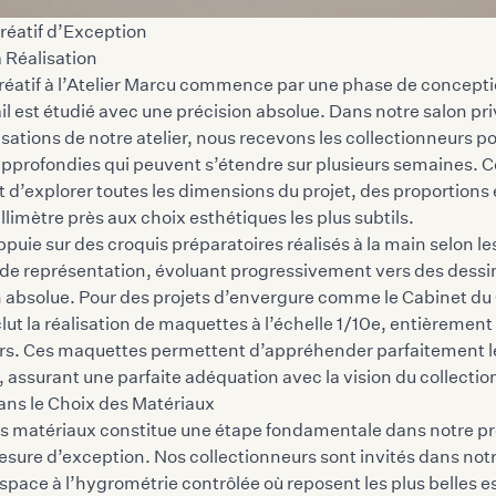
réatif d’Exception
a Réalisation
réatif à l’Atelier Marcu commence par une phase de concept
il est étudié avec une précision absolue. Dans
notre salon pr
lisations de notre atelier, nous recevons les collectionneurs p
approfondies qui peuvent s’étendre sur plusieurs semaines. C
 d’explorer toutes les dimensions du projet, des proportions
llimètre près aux choix esthétiques les plus subtils.
ppuie sur des croquis préparatoires réalisés à la main selon l
s de représentation, évoluant progressivement vers des dess
n absolue. Pour des projets d’envergure comme le Cabinet d
lut la réalisation de maquettes à l’échelle 1/10e, entièrement
ers. Ces maquettes permettent d’appréhender parfaitement l
, assurant une parfaite adéquation avec la vision du collectio
ans le Choix des Matériaux
es matériaux constitue une étape fondamentale dans notre p
esure d’exception. Nos collectionneurs sont invités dans not
espace à l’hygrométrie contrôlée où reposent les plus belles 