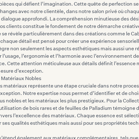
pièces qui défient l’imagination. Cette quête de perfection s
hanges avec notre clientèle, dans notre salon privé où chaqu
un dialogue approfondi. La compréhension minutieuse des dési
os clients constitue le fondement de notre démarche créativ
e se révèle particulièrement dans des créations comme le Ca
chaque détail est pensé pour créer une expérience sensoriell
ègre non seulement les aspects esthétiques mais aussi une ré
r l’usage, l’ergonomie et l’harmonie avec l’environnement de
ièce. Cette attention méticuleuse aux détails définit l’essenc
mesure d’exception.
s Matériaux Nobles
es matériaux représente une étape cruciale dans notre proces
ception. Notre expertise nous permet d’identifier et de chois
us nobles et les matériaux les plus prestigieux. Pour la Colle
utilisation de bois rares et de feuilles de Palladium témoigne 
ers l’excellence des matériaux. Chaque essence est sélec
 ses qualités esthétiques mais aussi pour ses propriétés tec
 s’étend également aux matériaux complémentaires, tels que 