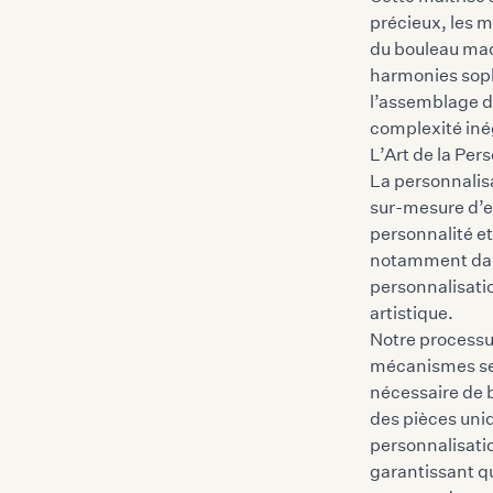
précieux, les m
du bouleau madr
harmonies sophi
l’assemblage d
complexité iné
L’Art de la Per
La personnalisa
sur-mesure d’e
personnalité et
notamment dans
personnalisatio
artistique.
Notre processus
mécanismes sec
nécessaire de b
des pièces uniq
personnalisati
garantissant q