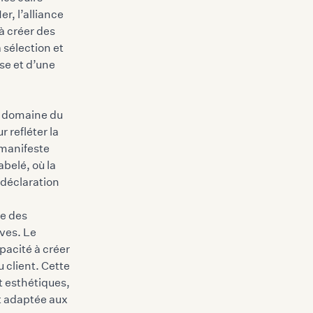
1er
, l’alliance
 à créer des
 sélection et
se et d’une
le domaine du
 refléter la
 manifeste
belé, où la
 déclaration
ue des
ves. Le
pacité à créer
 client. Cette
t esthétiques,
t adaptée aux