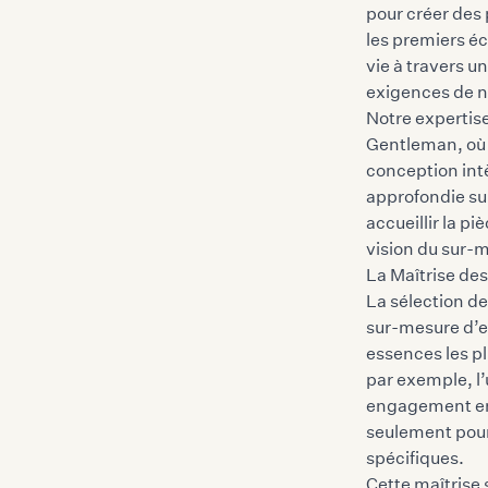
pour créer des 
les premiers éc
vie à travers 
exigences de n
Notre expertis
Gentleman, où 
conception int
approfondie su
accueillir la p
vision du sur-
La Maîtrise de
La sélection d
sur-mesure d’ex
essences les pl
par exemple, l’
engagement env
seulement pour
spécifiques.
Cette maîtrise