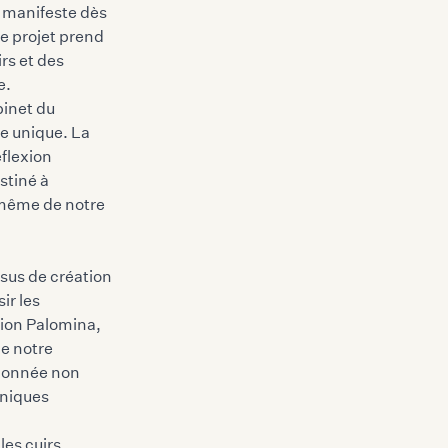
e manifeste dès
e projet prend
rs et des
e.
binet du
e unique. La
flexion
stiné à
e même de notre
sus de création
ir les
ction Palomina,
de notre
tionnée non
hniques
les cuirs