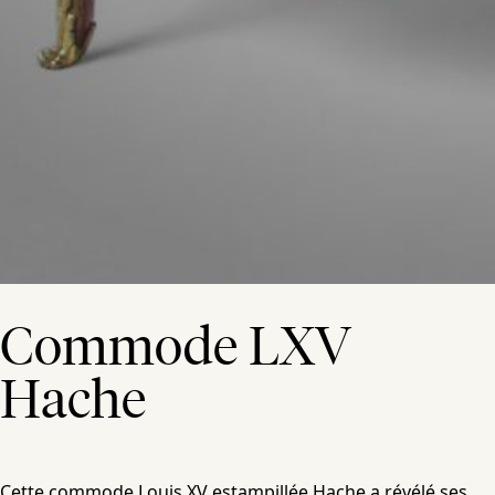
Commode LXV
Hache
Cette commode Louis XV estampillée Hache a révélé ses