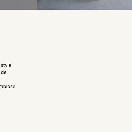
 style
 de
ymbiose