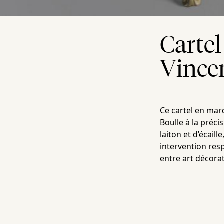
Cartel
Vince
Ce cartel en marq
Boulle à la préci
laiton et d’écail
intervention res
entre art décorat