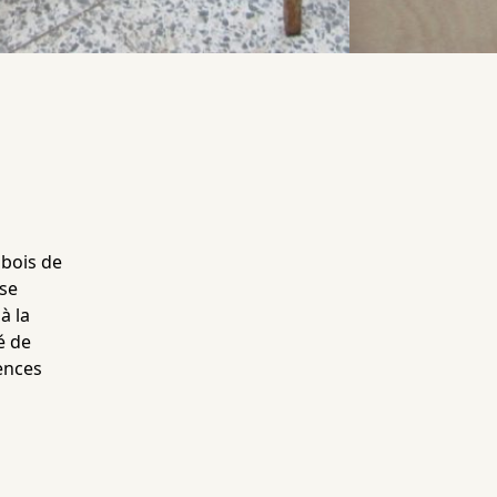
 bois de
ose
à la
é de
sences