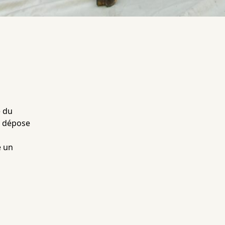
e du
: dépose
e un