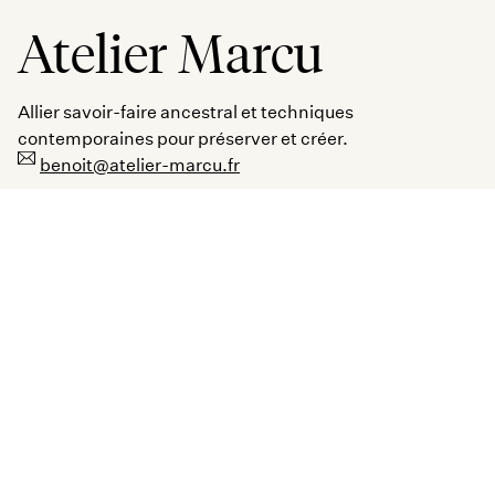
Atelier Marcu
Allier savoir-faire ancestral et techniques
contemporaines pour préserver et créer.
benoit@atelier-marcu.fr
6 rue Léon Carémé
93200 Saint-Denis
(Proche de Paris)
Mentions Légales
Politique de confidentialité
CGU
+33 (0) 6 81 64 45 73
+33 (0) 1 40 11 15 23
AtelierMarcu