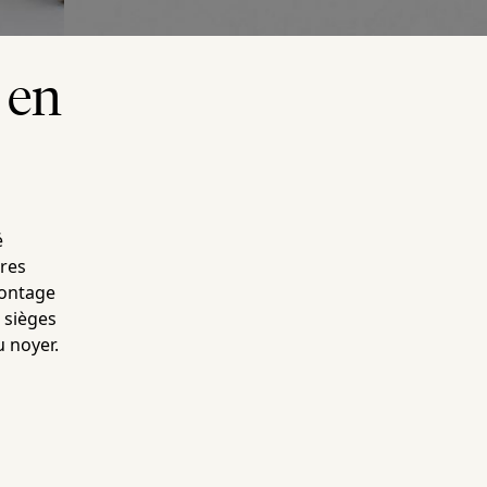
 en
é
rres
montage
 sièges
u noyer.