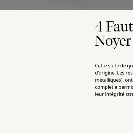
4 Fau
Noyer
Cette suite de q
d’origine. Les r
métalliques), on
complet a permis
leur intégrité st